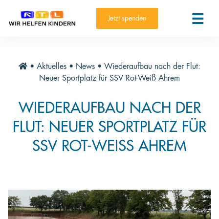
RTL-Spendenmarathon 2025
Kontakt
Jetzt spenden
News
Aktuelle Hilfsprojekte
•
Aktuelles
•
News
•
Wiederaufbau nach der Flut:
Informieren
Neuer Sportplatz für SSV Rot-Weiß Ahrem
Über die Stiftung
WIEDERAUFBAU NACH DER
Jahresberichte
FLUT: NEUER SPORTPLATZ FÜR
Paten und Projekte
SSV ROT-WEISS AHREM
Trauer und Testament
Newsletter
Videothek