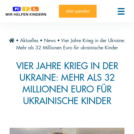
RTL-Spendenmarathon 2025
Kontakt
Jetzt spenden
News
Aktuelle Hilfsprojekte
•
Aktuelles
•
News
•
Vier Jahre Krieg in der Ukraine:
Informieren
Mehr als 32 Millionen Euro für ukrainische Kinder
Über die Stiftung
VIER JAHRE KRIEG IN DER
Jahresberichte
UKRAINE: MEHR ALS 32
Paten und Projekte
MILLIONEN EURO FÜR
Trauer und Testament
UKRAINISCHE KINDER
Newsletter
Videothek