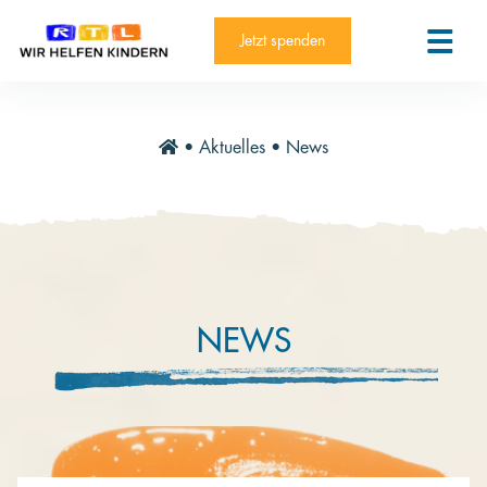
RTL-Spendenmarathon 2025
Kontakt
Jetzt spenden
News
Aktuelle Hilfsprojekte
•
Aktuelles
•
News
Informieren
Über die Stiftung
Jahresberichte
Paten und Projekte
NEWS
Trauer und Testament
Newsletter
Videothek