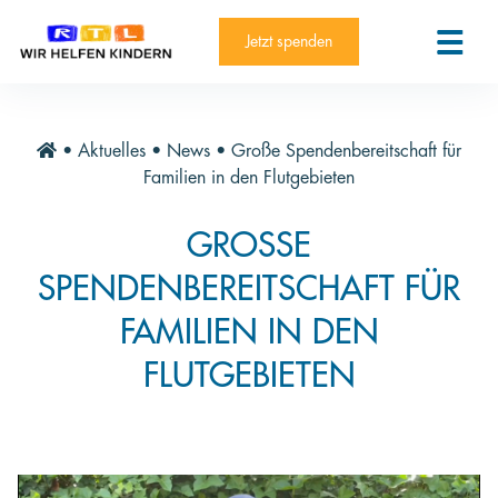
RTL-Spendenmarathon 2025
Kontakt
Jetzt spenden
News
Aktuelle Hilfsprojekte
•
Aktuelles
•
News
•
Große Spendenbereitschaft für
Informieren
Familien in den Flutgebieten
Über die Stiftung
GROSSE S
Jahresberichte
PENDENBEREITSCHAFT FÜR F
Paten und Projekte
AMILIEN IN DEN F
Trauer und Testament
LUTGEBIETEN
Newsletter
Videothek