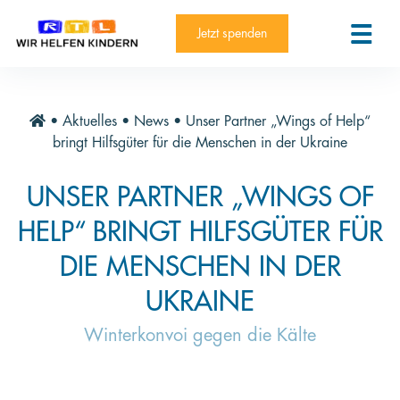
RTL-Spendenmarathon 2025
Kontakt
Jetzt spenden
News
Aktuelle Hilfsprojekte
•
Aktuelles
•
News
•
Unser Partner „Wings of Help“
Informieren
bringt Hilfsgüter für die Menschen in der Ukraine
Über die Stiftung
UNSER PARTNER „WINGS OF
Jahresberichte
HELP“ BRINGT HILFSGÜTER FÜR
Paten und Projekte
DIE MENSCHEN IN DER
Trauer und Testament
UKRAINE
Newsletter
Winterkonvoi gegen die Kälte
Videothek