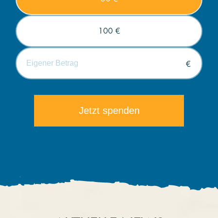
100 €
€
Die minimale Spende beträgt 5€.