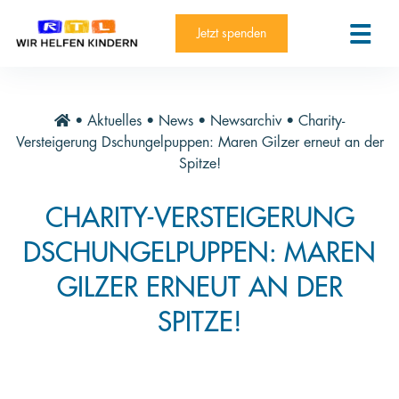
RTL-Spendenmarathon 2025
Kontakt
Jetzt spenden
News
Aktuelle Hilfsprojekte
•
Aktuelles
•
News
•
Newsarchiv
•
Charity-
Informieren
Versteigerung Dschungelpuppen: Maren Gilzer erneut an der
Spitze!
Über die Stiftung
CHARITY-VERSTEIGERUNG
Jahresberichte
DSCHUNGELPUPPEN: MAREN
Paten und Projekte
GILZER ERNEUT AN DER
Trauer und Testament
SPITZE!
Newsletter
Videothek