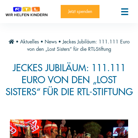
RTL-Spendenmarathon 2025
Kontakt
Jetzt spenden
News
Aktuelle Hilfsprojekte
•
Aktuelles
•
News
•
Jeckes Jubiläum: 111.111 Euro
Informieren
von den „Lost Sisters“ für die RTL-Stiftung
Über die Stiftung
JECKES JUBILÄUM: 111.111
Jahresberichte
EURO VON DEN „LOST
Paten und Projekte
SISTERS“ FÜR DIE RTL-STIFTUNG
Trauer und Testament
Newsletter
Videothek