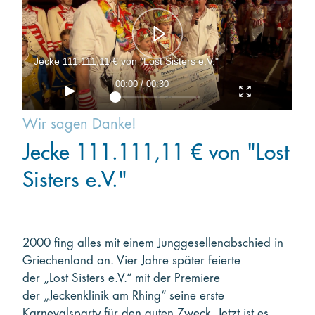
Kooperieren
Organisationen
Jecke 111.111,11 € von "Lost Sisters e.V."
Unternehmen
00:00 / 00:30
Wir sagen Danke!
Jecke 111.111,11 € von "Lost
Sisters e.V."
2000 fing alles mit einem Junggesellenabschied in
Griechenland an. Vier Jahre später feierte
der „Lost Sisters e.V.“ mit der Premiere
der „Jeckenklinik am Rhing“ seine erste
Karnevalsparty für den guten Zweck. Jetzt ist es