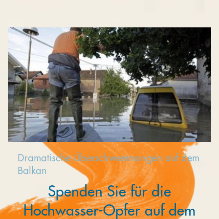
Kooperieren
Organisationen
Unternehmen
Dramatische Überschwemmungen auf dem
Balkan
Spenden Sie für die
Hochwasser-Opfer auf dem