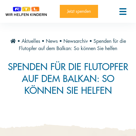
RTL-Spendenmarathon 2025
Kontakt
Jetzt spenden
News
Aktuelle Hilfsprojekte
•
Aktuelles
•
News
•
Newsarchiv
•
Spenden für die
Informieren
Flutopfer auf dem Balkan: So können Sie helfen
Über die Stiftung
SPENDEN FÜR DIE FLUTOPFER
Jahresberichte
AUF DEM BALKAN: SO
Paten und Projekte
KÖNNEN SIE HELFEN
Trauer und Testament
Newsletter
Videothek