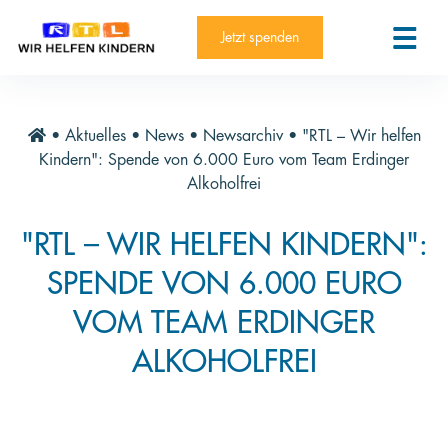
RTL-Spendenmarathon 2025
Kontakt
Jetzt spenden
News
Aktuelle Hilfsprojekte
•
Aktuelles
•
News
•
Newsarchiv
•
"RTL – Wir helfen
Informieren
Kindern": Spende von 6.000 Euro vom Team Erdinger
Alkoholfrei
Über die Stiftung
"RTL – WIR HELFEN KINDERN":
Jahresberichte
SPENDE VON 6.000 EURO
Paten und Projekte
VOM TEAM ERDINGER
Trauer und Testament
ALKOHOLFREI
Newsletter
Videothek