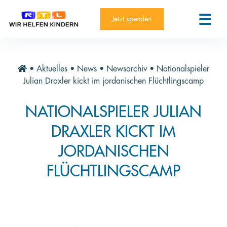
RTL-Spendenmarathon 2025
Kontakt
Jetzt spenden
News
Aktuelle Hilfsprojekte
•
Aktuelles
•
News
•
Newsarchiv
•
Nationalspieler
Informieren
Julian Draxler kickt im jordanischen Flüchtlingscamp
Über die Stiftung
NATIONALSPIELER JULIAN
Jahresberichte
DRAXLER KICKT IM
Paten und Projekte
JORDANISCHEN
Trauer und Testament
FLÜCHTLINGSCAMP
Newsletter
Videothek