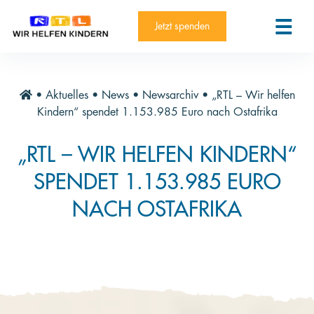
RTL-Spendenmarathon 2025
Kontakt
Jetzt spenden
News
Aktuelle Hilfsprojekte
•
Aktuelles
•
News
•
Newsarchiv
•
„RTL – Wir helfen
Informieren
Kindern“ spendet 1.153.985 Euro nach Ostafrika
Über die Stiftung
„RTL – WIR HELFEN KINDERN“
Jahresberichte
SPENDET 1.153.985 EURO
Paten und Projekte
NACH OSTAFRIKA
Trauer und Testament
Newsletter
Videothek