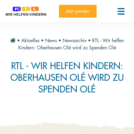
RTL-Spendenmarathon 2025
Kontakt
Jetzt spenden
News
Aktuelle Hilfsprojekte
•
Aktuelles
•
News
•
Newsarchiv
•
RTL - Wir helfen
Informieren
Kindern: Oberhausen Olé wird zu Spenden Olé
Über die Stiftung
RTL - WIR HELFEN KINDERN:
Jahresberichte
OBERHAUSEN OLÉ WIRD ZU
Paten und Projekte
SPENDEN OLÉ
Trauer und Testament
Newsletter
Videothek