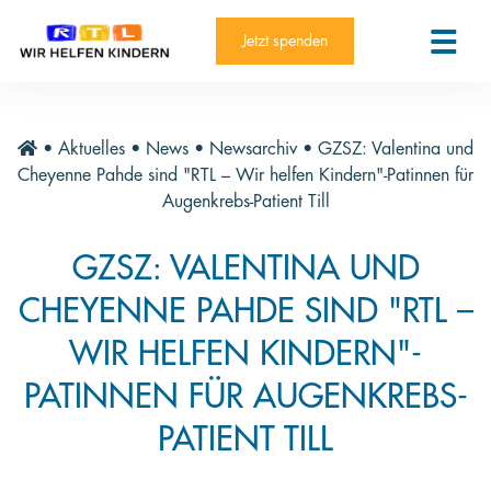
RTL-Spendenmarathon 2025
Kontakt
Jetzt spenden
News
Aktuelle Hilfsprojekte
•
Aktuelles
•
News
•
Newsarchiv
•
GZSZ: Valentina und
Informieren
Cheyenne Pahde sind "RTL – Wir helfen Kindern"-Patinnen für
Augenkrebs-Patient Till
Über die Stiftung
GZSZ: VALENTINA UND
Jahresberichte
CHEYENNE PAHDE SIND "RTL –
Paten und Projekte
WIR HELFEN KINDERN"-
Trauer und Testament
PATINNEN FÜR AUGENKREBS-
Newsletter
PATIENT TILL
Videothek