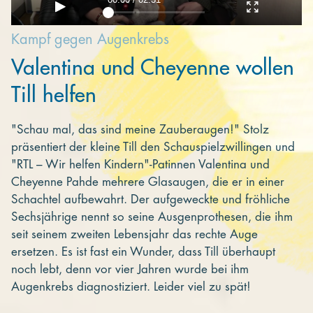
Kampf gegen Augenkrebs
Valentina und Cheyenne wollen
Till helfen
"Schau mal, das sind meine Zauberaugen!" Stolz
präsentiert der kleine Till den Schauspielzwillingen und
"RTL – Wir helfen Kindern"-Patinnen Valentina und
Cheyenne Pahde mehrere Glasaugen, die er in einer
Schachtel aufbewahrt. Der aufgeweckte und fröhliche
Sechsjährige nennt so seine Ausgenprothesen, die ihm
seit seinem zweiten Lebensjahr das rechte Auge
ersetzen. Es ist fast ein Wunder, dass Till überhaupt
noch lebt, denn vor vier Jahren wurde bei ihm
Augenkrebs diagnostiziert. Leider viel zu spät!