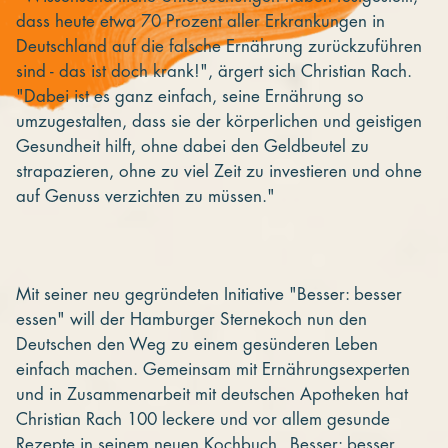
dass heute etwa 70 Prozent aller Erkrankungen in
Deutschland auf die falsche Ernährung zurückzuführen
sind - das ist doch krank!", ärgert sich Christian Rach.
"Dabei ist es ganz einfach, seine Ernährung so
umzugestalten, dass sie der körperlichen und geistigen
Gesundheit hilft, ohne dabei den Geldbeutel zu
strapazieren, ohne zu viel Zeit zu investieren und ohne
auf Genuss verzichten zu müssen."
Mit seiner neu gegründeten Initiative "Besser: besser
essen" will der Hamburger Sternekoch nun den
Deutschen den Weg zu einem gesünderen Leben
einfach machen. Gemeinsam mit Ernährungsexperten
und in Zusammenarbeit mit deutschen Apotheken hat
Christian Rach 100 leckere und vor allem gesunde
Rezepte in seinem neuen Kochbuch „Besser: besser