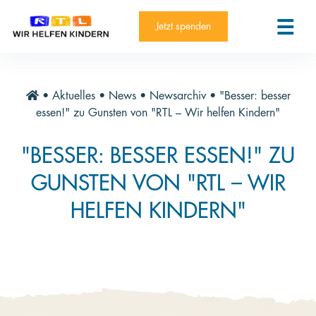
RTL-Spendenmarathon 2025
Kontakt
Jetzt spenden
News
Aktuelle Hilfsprojekte
•
Aktuelles
•
News
•
Newsarchiv
•
"Besser: besser
Informieren
essen!" zu Gunsten von "RTL – Wir helfen Kindern"
Über die Stiftung
"BESSER: BESSER ESSEN!" ZU
Jahresberichte
GUNSTEN VON "RTL – WIR
Paten und Projekte
HELFEN KINDERN"
Trauer und Testament
Newsletter
Videothek