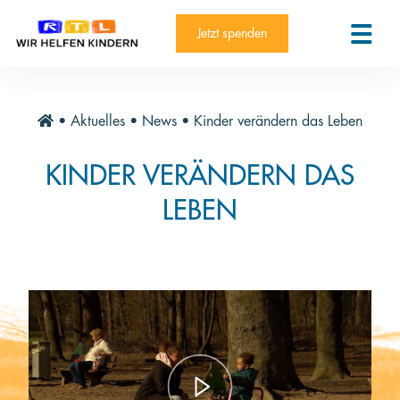
RTL-Spendenmarathon 2025
Kontakt
Jetzt spenden
News
Aktuelle Hilfsprojekte
•
Aktuelles
•
News
•
Kinder verändern das Leben
Informieren
KINDER VERÄNDERN DAS
Über die Stiftung
LEBEN
Jahresberichte
Paten und Projekte
Trauer und Testament
Newsletter
Videothek