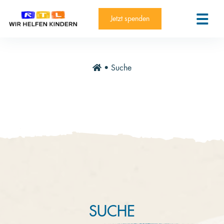
RTL-Spendenmarathon 2025
Kontakt
Jetzt spenden
News
Aktuelle Hilfsprojekte
•
Suche
Informieren
Über die Stiftung
Jahresberichte
Paten und Projekte
Trauer und Testament
Newsletter
Videothek
SUCHE