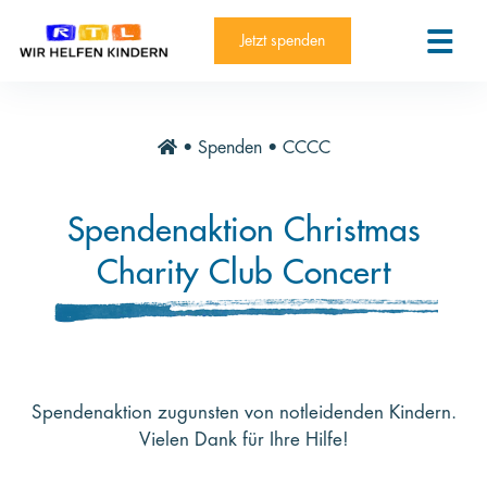
RTL-Spendenmarathon 2025
Kontakt
Jetzt spenden
News
Aktuelle Hilfsprojekte
•
Spenden
•
CCCC
Informieren
Über die Stiftung
Spendenaktion Christmas
Jahresberichte
Charity Club Concert
Paten und Projekte
Trauer und Testament
Newsletter
Spendenaktion zugunsten von notleidenden Kindern.
Videothek
Vielen Dank für Ihre Hilfe!