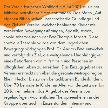
Der Verein FortSchritt Walldorf e.V. ist 2001 aus einer
Initiative betroffener Eltern entstanden. Das Motto „Auf
eigenen Füßen stehen“ beschreibt die Grundlage und
das Ziel des Vereins, welcher behinderte Kinder mit
zerebralen Bewegungsstörungen, Spastik, Ataxie,
sowie Athetose nach der Petö-Therapie fördert. Diese
spezielle Therapie wurde von dem ungarischen
Bewegungspädagogen Prof. Dr. Andras Petö entwickelt
und verfolgt das Ziel, die weitgehende Unabhängigkeit
eines Betroffenen von Hilfsmitteln und Personen im
alltäglichen Leben zu erreichen. Das Einzugsgebiet des
Vereins erstreckt sich über die gesamte Metropolregion
Rhein Neckar bis zu den benachbarten Bundesländern.
Über 70 behinderte Kinder im Alter von derzeit zwei bis
20 Jahren nehmen das Angebot des Vereins von
regelmäßigen wöchentlichen Therapieeinheiten in der
Gruppe aber auch in Einzelstunden, Intensiv- und