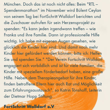
München. Doch das ist noch nicht alles: Beim "RTL –
Spendenmarathon" im November wird Bülent Ceylan
von seinem Tag bei FortSchritt Walldorf berichten und
die Zuschauer aufrufen für sein Herzensprojekt zu
spenden: "Es kann jeden irgendwann treffen – wie
Franka und ihre Familie. Dann ist professionelle Hilfe
wichtig. Ich habe mit eigenen Augen gesehen, wie
glücklich die Kinder hier sind. Und damit noch mehr
Kinder hier gefördert werden können, bitte ich: Helfen
Sie und spenden Sie." "Der Verein Fortschritt Walldorf
engagiert sich vorbildlich und ist für viele Familien, die
Kinder mit speziellem Förderbedarf haben, eine große
Hilfe. Neben dem Therapieangebot für ihre Kinder,
finden betroffene Eltern hier auch Rat und Möglichkeit
zum Erfahrungsaustausch", so Katrin Tönshoff, Leiterin
der Dietmar Hopp Stiftung.
FortSchritt Walldorf e.V
.