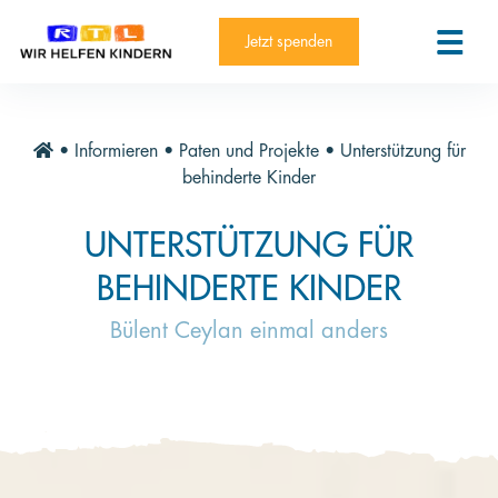
RTL-Spendenmarathon 2025
Kontakt
Jetzt spenden
News
Aktuelle Hilfsprojekte
•
Informieren
•
Paten und Projekte
•
Unterstützung für
Informieren
behinderte Kinder
Über die Stiftung
UNTERSTÜTZUNG FÜR
Jahresberichte
BEHINDERTE KINDER
Paten und Projekte
Bülent Ceylan einmal anders
Trauer und Testament
Newsletter
Videothek