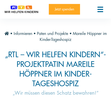
RTL-Spendenmarathon 2025
Kontakt
Jetzt spenden
News
Aktuelle Hilfsprojekte
•
Informieren
•
Paten und Projekte
•
Mareile Höppner im
Informieren
Kinder-Tageshospiz
Über die Stiftung
„RTL – WIR HELFEN KINDERN“-
Jahresberichte
PROJEKTPATIN MAREILE
Paten und Projekte
HÖPPNER IM KINDER-
Trauer und Testament
TAGESHOSPIZ
Newsletter
„Wir müssen diesen Schatz bewahren!“
Videothek