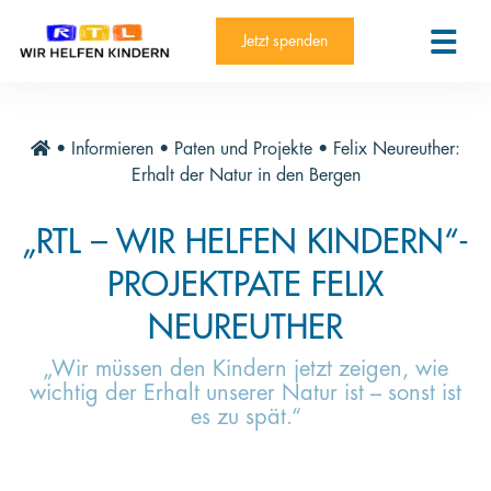
RTL-Spendenmarathon 2025
Kontakt
Jetzt spenden
News
Aktuelle Hilfsprojekte
•
Informieren
•
Paten und Projekte
•
Felix Neureuther:
Informieren
Erhalt der Natur in den Bergen
Über die Stiftung
„RTL – WIR HELFEN KINDERN“-
Jahresberichte
PROJEKTPATE FELIX
Paten und Projekte
NEUREUTHER
Trauer und Testament
„Wir müssen den Kindern jetzt zeigen, wie
wichtig der Erhalt unserer Natur ist – sonst ist
Newsletter
es zu spät.“
Videothek