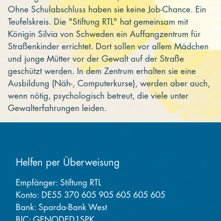
Ohne Schulabschluss haben sie keine Job-Chance. Ein
Teufelskreis. Die "Stiftung RTL" hat gemeinsam mit
Königin Silvia von Schweden ein Auffangzentrum für
Straßenkinder errichtet. Dort sollen vor allem Mädchen
und junge Mütter vor der Gewalt auf der Straße
geschützt werden. In dem Zentrum erhalten sie eine
Ausbildung (Näh-, Computerkurse), werden aber auch,
wenn nötig, psychologisch betreut, die viele unter
Gewalterfahrungen leiden.
Helfen per Überweisung
Empfänger: Stiftung RTL
Konto: DE55 370 605 905 605 605 605
Bank: Sparda-Bank West
BIC: GENODED1SPK