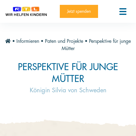
RTL-Spendenmarathon 2025
Kontakt
Jetzt spenden
News
Aktuelle Hilfsprojekte
•
Informieren
•
Paten und Projekte
•
Perspektive für junge
Informieren
Mütter
Über die Stiftung
PERSPEKTIVE FÜR JUNGE
Jahresberichte
MÜTTER
Paten und Projekte
Königin Silvia von Schweden
Trauer und Testament
Newsletter
Videothek