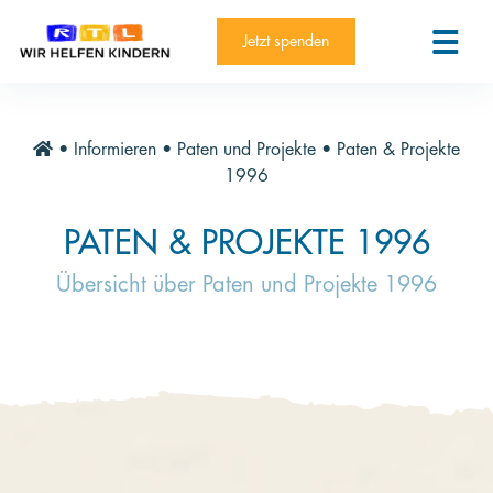
RTL-Spendenmarathon 2025
Kontakt
Jetzt spenden
News
Aktuelle Hilfsprojekte
•
Informieren
•
Paten und Projekte
•
Paten & Projekte
Informieren
1996
Über die Stiftung
PATEN & PROJEKTE 1996
Jahresberichte
Übersicht über Paten und Projekte 1996
Paten und Projekte
Trauer und Testament
Newsletter
Videothek