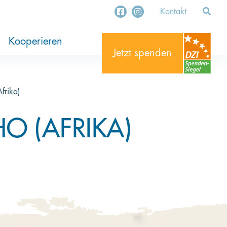
Kontakt
ung
ekte
stament
Organisationen
Unternehmen
Kooperieren
Jetzt spenden
frika)
O (AFRIKA)