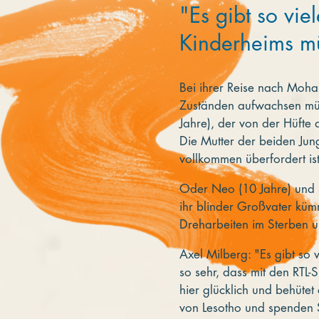
"Es gibt so vie
Kinderheims m
Bei ihrer Reise nach Mohal
Zuständen aufwachsen müss
Jahre), der von der Hüfte
Die Mutter der beiden Jung
vollkommen überfordert ist
Oder Neo (10 Jahre) und s
ihr blinder Großvater küm
Dreharbeiten im Sterben un
Axel Milberg: "Es gibt so
so sehr, dass mit den RT
hier glücklich und behütet
von Lesotho und spenden 