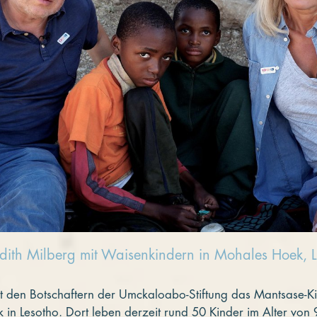
dith Milberg mit Waisenkindern in Mohales Hoek, L
t den Botschaftern der Umckaloabo-Stiftung das Mantsase-Ki
 in Lesotho. Dort leben derzeit rund 50 Kinder im Alter von