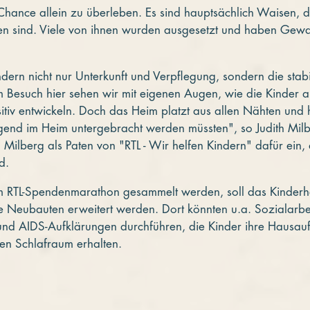
 Chance allein zu überleben. Es sind hauptsächlich Waisen, 
ben sind. Viele von ihnen wurden ausgesetzt und haben Gew
dern nicht nur Unterkunft und Verpflegung, sondern die stabil
m Besuch hier sehen wir mit eigenen Augen, wie die Kinder 
tiv entwickeln. Doch das Heim platzt aus allen Nähten und h
ngend im Heim untergebracht werden müssten", so Judith Mi
l Milberg als Paten von "RTL - Wir helfen Kindern" dafür ein
d.
m RTL-Spendenmarathon gesammelt werden, soll das Kinderh
Neubauten erweitert werden. Dort könnten u.a. Sozialarbei
und AIDS-Aufklärungen durchführen, die Kinder ihre Hausau
nen Schlafraum erhalten.