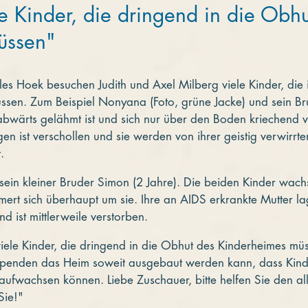
le Kinder, die dringend in die Obhu
üssen"
es Hoek besuchen Judith und Axel Milberg viele Kinder, die 
en. Zum Beispiel Nonyana (Foto, grüne Jacke) und sein Brud
 abwärts gelähmt ist und sich nur über den Boden kriechend
en ist verschollen und sie werden von ihrer geistig verwirrte
.
ein kleiner Bruder Simon (2 Jahre). Die beiden Kinder wach
mert sich überhaupt um sie. Ihre an AIDS erkrankte Mutter 
d ist mittlerweile verstorben.
 viele Kinder, die dringend in die Obhut des Kinderheimes m
L-Spenden das Heim soweit ausgebaut werden kann, dass Ki
 aufwachsen können. Liebe Zuschauer, bitte helfen Sie den a
Sie!"