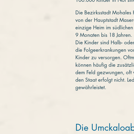
100.000 Kinder in Not sin
Die Bezirksstadt Mohales 
von der Hauptstadt Maseru.
einzige Heim im südlichen
9 Monaten bis 18 Jahren. S
Die Kinder sind Halb- oder
die Folgeerkrankungen von
Kinder zu versorgen. Oft
können häufig die zusätzl
dem Feld gezwungen, oft v
den Staat erfolgt nicht. L
gewährleistet.
Die Umckaloabo