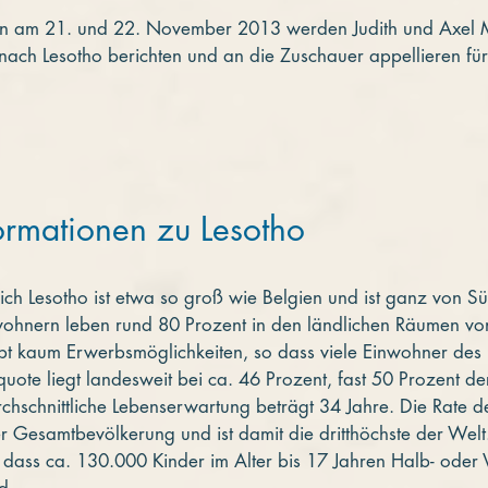
 am 21. und 22. November 2013 werden Judith und Axel Mi
se nach Lesotho berichten und an die Zuschauer appellieren f
ormationen zu Lesotho
h Lesotho ist etwa so groß wie Belgien und ist ganz von S
wohnern leben rund 80 Prozent in den ländlichen Räumen von
gibt kaum Erwerbsmöglichkeiten, so dass viele Einwohner des
quote liegt landesweit bei ca. 46 Prozent, fast 50 Prozent de
hschnittliche Lebenserwartung beträgt 34 Jahre. Die Rate der
der Gesamtbevölkerung und ist damit die dritthöchste der Wel
dass ca. 130.000 Kinder im Alter bis 17 Jahren Halb- oder 