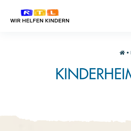
•
KINDERHEI