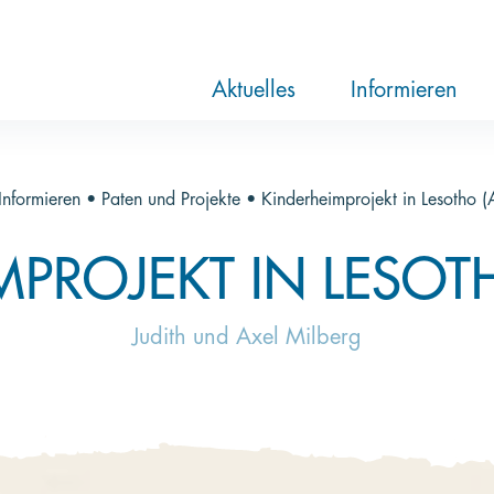
RTL-Spendenmarathon 2025
News
Aktuelle Hilfsprojekte
Über die Stift
Jahresberichte
Paten und Proj
Trauer und Te
Newsletter
Videothek
Aktuelles
Informieren
Informieren
•
Paten und Projekte
•
Kinderheimprojekt in Lesotho (A
MPROJEKT IN LESOTH
Judith und Axel Milberg