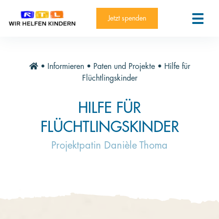
RTL-Spendenmarathon 2025
Kontakt
Jetzt spenden
News
Aktuelle Hilfsprojekte
•
Informieren
•
Paten und Projekte
•
Hilfe für
Informieren
Flüchtlingskinder
Über die Stiftung
HILFE FÜR
Jahresberichte
FLÜCHTLINGSKINDER
Paten und Projekte
Projektpatin Danièle Thoma
Trauer und Testament
Newsletter
Videothek