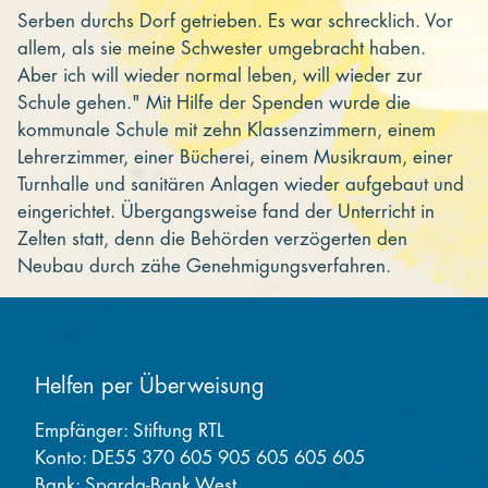
Serben durchs Dorf getrieben. Es war schrecklich. Vor
allem, als sie meine Schwester umgebracht haben.
Aber ich will wieder normal leben, will wieder zur
Schule gehen." Mit Hilfe der Spenden wurde die
kommunale Schule mit zehn Klassenzimmern, einem
Lehrerzimmer, einer Bücherei, einem Musikraum, einer
Turnhalle und sanitären Anlagen wieder aufgebaut und
eingerichtet. Übergangsweise fand der Unterricht in
Zelten statt, denn die Behörden verzögerten den
Neubau durch zähe Genehmigungsverfahren.
Helfen per Überweisung
Empfänger: Stiftung RTL
Konto: DE55 370 605 905 605 605 605
Bank: Sparda-Bank West