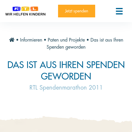
RTL-Spendenmarathon 2025
Kontakt
Jetzt spenden
News
Aktuelle Hilfsprojekte
•
Informieren
•
Paten und Projekte
•
Das ist aus Ihren
Informieren
Spenden geworden
Über die Stiftung
DAS IST AUS IHREN SPENDEN
Jahresberichte
GEWORDEN
Paten und Projekte
RTL Spendenmarathon 2011
Trauer und Testament
Newsletter
Videothek