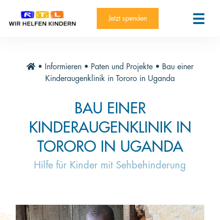
RTL-Spendenmarathon 2025
Kontakt
Jetzt spenden
News
Aktuelle Hilfsprojekte
•
Informieren
•
Paten und Projekte
•
Bau einer
Informieren
Kinderaugenklinik in Tororo in Uganda
Über die Stiftung
BAU EINER
Jahresberichte
KINDERAUGENKLINIK IN
Paten und Projekte
TORORO IN UGANDA
Trauer und Testament
Hilfe für Kinder mit Sehbehinderung
Newsletter
Videothek