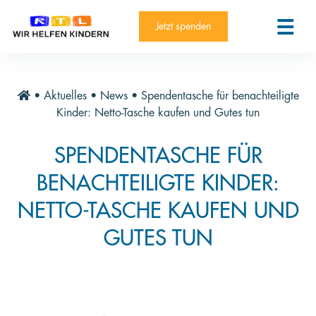
RTL-Spendenmarathon 2025
Kontakt
Jetzt spenden
News
Aktuelle Hilfsprojekte
•
Aktuelles
•
News
•
Spendentasche für benachteiligte
Informieren
Kinder: Netto-Tasche kaufen und Gutes tun
Über die Stiftung
SPENDENTASCHE FÜR
Jahresberichte
BENACHTEILIGTE KINDER:
Paten und Projekte
NETTO-TASCHE KAUFEN UND
Trauer und Testament
GUTES TUN
Newsletter
Videothek