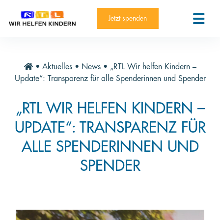
RTL-Spendenmarathon 2025
Kontakt
Jetzt spenden
News
Aktuelle Hilfsprojekte
•
Aktuelles
•
News
•
„RTL Wir helfen Kindern –
Informieren
Update“: Transparenz für alle Spenderinnen und Spender
Über die Stiftung
„RTL WIR HELFEN KINDERN –
Jahresberichte
UPDATE“: TRANSPARENZ FÜR
Paten und Projekte
ALLE SPENDERINNEN UND
Trauer und Testament
SPENDER
Newsletter
Videothek