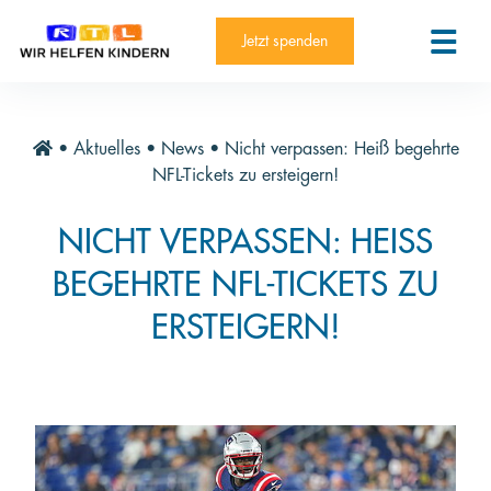
RTL-Spendenmarathon 2025
Kontakt
Jetzt spenden
News
Aktuelle Hilfsprojekte
•
Aktuelles
•
News
•
Nicht verpassen: Heiß begehrte
Informieren
NFL-Tickets zu ersteigern!
Über die Stiftung
NICHT VERPASSEN: HEISS B
Jahresberichte
EGEHRTE NFL-TICKETS ZU E
Paten und Projekte
RSTEIGERN!
Trauer und Testament
Newsletter
Videothek