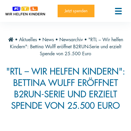
RTL-Spendenmarathon 2025
Kontakt
Jetzt spenden
News
Aktuelle Hilfsprojekte
•
Aktuelles
•
News
•
Newsarchiv
•
"RTL – Wir helfen
Informieren
Kindern": Bettina Wulff eröffnet B2RUN-Serie und erzielt
Spende von 25.500 Euro
Über die Stiftung
"RTL – WIR HELFEN KINDERN":
Jahresberichte
BETTINA WULFF ERÖFFNET
Paten und Projekte
B2RUN-SERIE UND ERZIELT
Trauer und Testament
SPENDE VON 25.500 EURO
Newsletter
Videothek