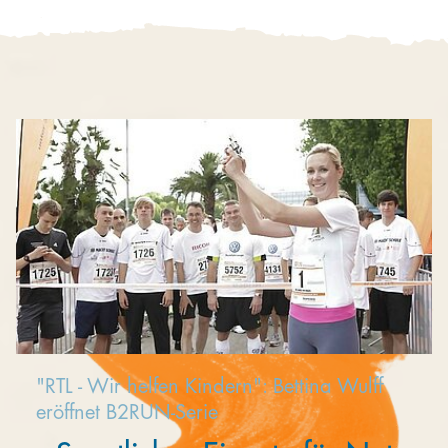
Kooperieren
Organisationen
Unternehmen
"RTL - Wir helfen Kindern": Bettina Wulff
eröffnet B2RUN-Serie