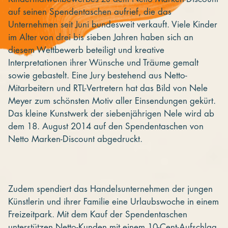
auf seinen Spendentaschen aufrief, die das
Unternehmen seit Juni bundesweit verkauft. Viele Kinder
im Alter von drei bis sieben Jahren haben sich an
diesem Wettbewerb beteiligt und kreative
Interpretationen ihrer Wünsche und Träume gemalt
sowie gebastelt. Eine Jury bestehend aus Netto-
Mitarbeitern und RTL-Vertretern hat das Bild von Nele
Meyer zum schönsten Motiv aller Einsendungen gekürt.
Das kleine Kunstwerk der siebenjährigen Nele wird ab
dem 18. August 2014 auf den Spendentaschen von
Netto Marken-Discount abgedruckt.
Zudem spendiert das Handelsunternehmen der jungen
Künstlerin und ihrer Familie eine Urlaubswoche in einem
Freizeitpark. Mit dem Kauf der Spendentaschen
unterstützen Netto-Kunden mit einem 10-Cent-Aufschlag