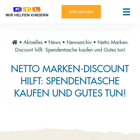
RTL-Spendenmarathon 2025
Kontakt
Jetzt spenden
News
Aktuelle Hilfsprojekte
•
Aktuelles
•
News
•
Newsarchiv
•
Netto Marken-
Informieren
Discount hilft: Spendentasche kaufen und Gutes tun!
Über die Stiftung
NETTO MARKEN-DISCOUNT
Jahresberichte
HILFT: SPENDENTASCHE
Paten und Projekte
KAUFEN UND GUTES TUN!
Trauer und Testament
Newsletter
Videothek