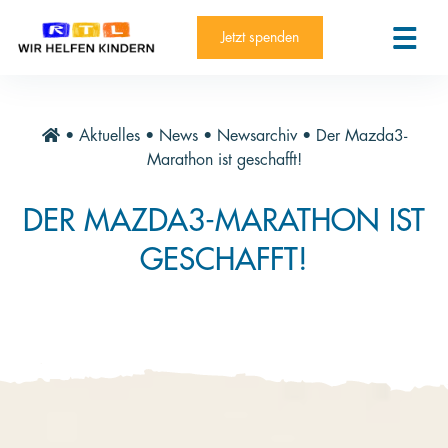
RTL-Spendenmarathon 2025
Kontakt
Jetzt spenden
News
Aktuelle Hilfsprojekte
•
Aktuelles
•
News
•
Newsarchiv
•
Der Mazda3-
Informieren
Marathon ist geschafft!
Über die Stiftung
DER MAZDA3-MARATHON IST
Jahresberichte
GESCHAFFT!
Paten und Projekte
Trauer und Testament
Newsletter
Videothek