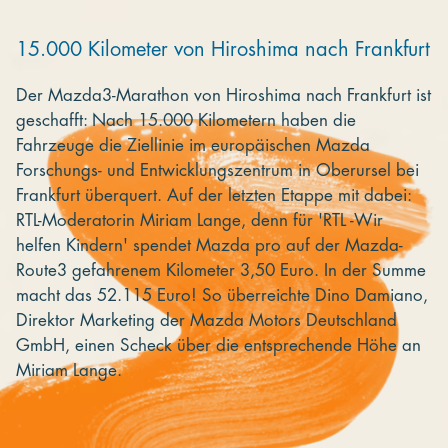
Kooperieren
15.000 Kilometer von Hiroshima nach Frankfurt
Organisationen
Der Mazda3-Marathon von Hiroshima nach Frankfurt ist
Unternehmen
geschafft: Nach 15.000 Kilometern haben die
Fahrzeuge die Ziellinie im europäischen Mazda
Forschungs- und Entwicklungszentrum in Oberursel bei
Frankfurt überquert. Auf der letzten Etappe mit dabei:
RTL-Moderatorin Miriam Lange, denn für 'RTL -Wir
helfen Kindern' spendet Mazda pro auf der Mazda-
Route3 gefahrenem Kilometer 3,50 Euro. In der Summe
macht das 52.115 Euro! So überreichte Dino Damiano,
Direktor Marketing der Mazda Motors Deutschland
GmbH, einen Scheck über die entsprechende Höhe an
Miriam Lange.