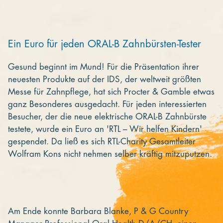
Kooperieren
Organisationen
Ein Euro für jeden ORAL-B Zahnbürsten-Tester
Unternehmen
Gesund beginnt im Mund! Für die Präsentation ihrer
neuesten Produkte auf der IDS, der weltweit größten
Messe für Zahnpflege, hat sich Procter & Gamble etwas
ganz Besonderes ausgedacht. Für jeden interessierten
Besucher, der die neue elektrische ORAL-B Zahnbürste
testete, wurde ein Euro an 'RTL – Wir helfen Kindern'
gespendet. Da ließ es sich RTL-Charity Gesamtleiter
Wolfram Kons nicht nehmen selber kräftig mitzuputzen.
Am Ende konnte Barbara Blanke, P & G Country