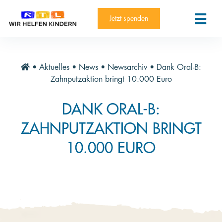
RTL-Spendenmarathon 2025
Kontakt
Jetzt spenden
News
Aktuelle Hilfsprojekte
•
Aktuelles
•
News
•
Newsarchiv
•
Dank Oral-B:
Informieren
Zahnputzaktion bringt 10.000 Euro
Über die Stiftung
DANK ORAL-B:
Jahresberichte
ZAHNPUTZAKTION BRINGT
Paten und Projekte
10.000 EURO
Trauer und Testament
Newsletter
Videothek