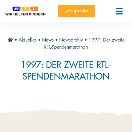
RTL-Spendenmarathon 2025
Kontakt
Jetzt spenden
News
Aktuelle Hilfsprojekte
•
Aktuelles
•
News
•
Newsarchiv
•
1997: Der zweite
Informieren
RTL-Spendenmarathon
Über die Stiftung
1997: DER ZWEITE RTL-
Jahresberichte
SPENDENMARATHON
Paten und Projekte
Trauer und Testament
Newsletter
Videothek