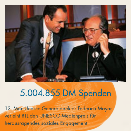
Kooperieren
Organisationen
Unternehmen
5.004.855 DM Spenden
12. Mai: Unesco-Generaldirektor Federico Mayor
verleiht RTL den UNESCO-Medienpreis für
herausragendes soziales Engagement