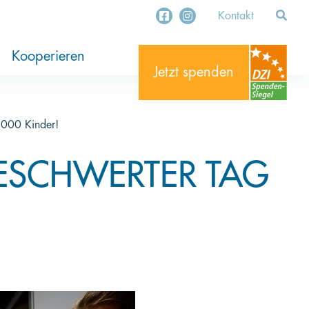
Kontakt
ung
ekte
stament
Organisationen
Unternehmen
Kooperieren
Jetzt spenden
3.000 Kinder!
BESCHWERTER TAG