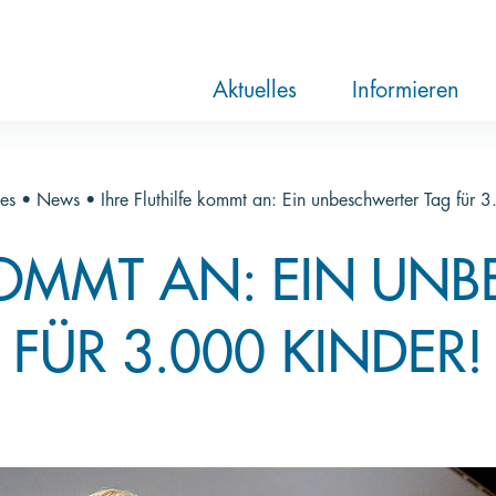
RTL-Spendenmarathon 2025
News
Aktuelle Hilfsprojekte
Über die Stift
Jahresberichte
Paten und Proj
Trauer und Te
Newsletter
Videothek
Aktuelles
Informieren
es
•
News
•
Ihre Fluthilfe kommt an: Ein unbeschwerter Tag für 
 KOMMT AN: EIN UN
FÜR 3.000 KINDER!