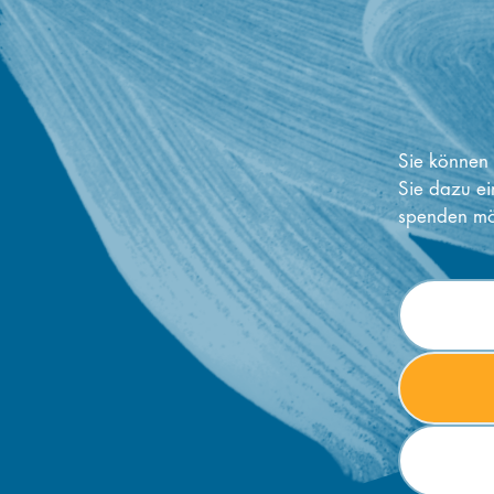
Sie können 
Sie dazu ei
spenden mö