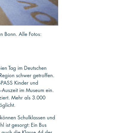
 Bonn. Alle Fotos:
eien Tag im Deutschen
Region schwer getroffen.
SPASS Kinder und
is-Auszeit im Museum ein.
ziert. Mehr als 3.000
glicht.
können Schulklassen und
 ist gesorgt: Ein Bus
 auch die Klasse 4d der