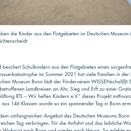
ben die Kinder aus den Flutgebieten im Deutschen Museum in
chtenscheidt
beschert Schulkindern aus den Flutgebieten einen sorgenfr
serkatastrophe im Sommer 2021 hat viele Familien in der 
chen Museum Bonn lädt der Förderverein WISSENschaf(f)t 
betroffenen Landkreisen an Ahr, Sieg und Erft zu einer Grat
tiftung RTL – Wir helfen Kindern e.V.“ dieses Projekt mitfinan
 aus 146 Klassen wurde so ein spannender Tag in Bonn ermö
dem umfangreichen Angebot des Deutschen Museums Bonn 
ichen Tag verbringen. Für die Anfahrt und das leibliche Wohl
em Wohnort nach Bonn und wieder nach Hause. So erlebte es