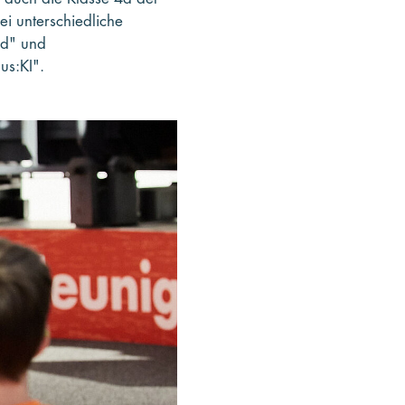
ei unterschiedliche
nd" und
us:KI".