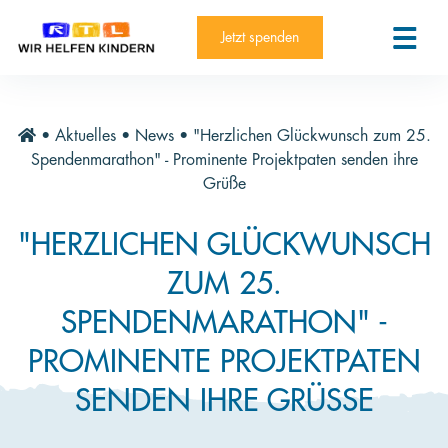
RTL-Spendenmarathon 2025
Kontakt
Jetzt spenden
News
Aktuelle Hilfsprojekte
•
Aktuelles
•
News
•
"Herzlichen Glückwunsch zum 25.
Informieren
Spendenmarathon" - Prominente Projektpaten senden ihre
Grüße
Über die Stiftung
"HERZLICHEN GLÜCKWUNSCH
Jahresberichte
ZUM 25.
Paten und Projekte
SPENDENMARATHON" -
Trauer und Testament
PROMINENTE PROJEKTPATEN
Newsletter
SENDEN IHRE GRÜSSE
Videothek