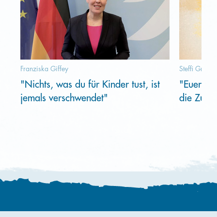
Franziska Giffey
Steffi Graf
"Nichts, was du für Kinder tust, ist
"Euer En
jemals verschwendet"
die Zukun