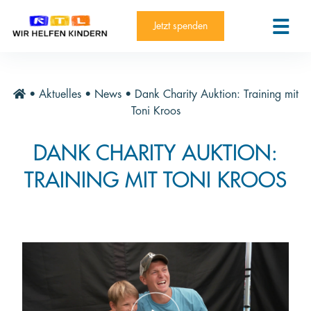
RTL-Spendenmarathon 2025
Kontakt
Jetzt spenden
News
Aktuelle Hilfsprojekte
•
Aktuelles
•
News
•
Dank Charity Auktion: Training mit
Informieren
Toni Kroos
Über die Stiftung
DANK CHARITY AUKTION:
Jahresberichte
TRAINING MIT TONI KROOS
Paten und Projekte
Trauer und Testament
Newsletter
Videothek