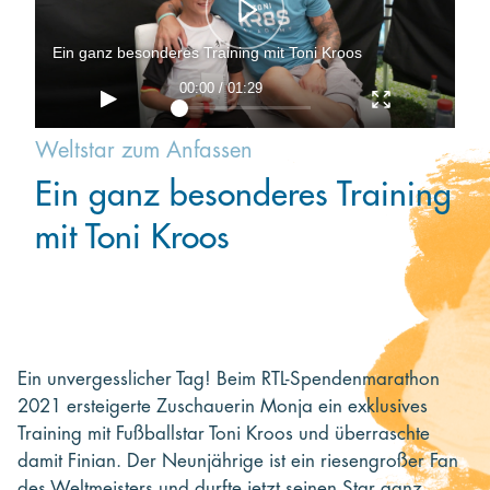
Kooperieren
Ein ganz besonderes Training mit Toni Kroos
Organisationen
00:00 / 01:29
Unternehmen
Weltstar zum Anfassen
Ein ganz besonderes Training
mit Toni Kroos
Ein unvergesslicher Tag! Beim RTL-Spendenmarathon
2021 ersteigerte Zuschauerin Monja ein exklusives
Training mit Fußballstar Toni Kroos und überraschte
damit Finian. Der Neunjährige ist ein riesengroßer Fan
des Weltmeisters und durfte jetzt seinen Star ganz