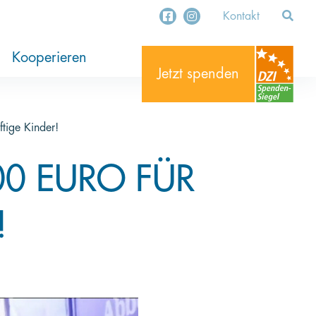
Kontakt
ung
ekte
stament
Organisationen
Unternehmen
Kooperieren
Jetzt spenden
ige Kinder!
0 EURO FÜR
!