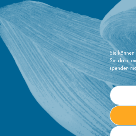
Sie können 
Sie dazu ei
spenden mö