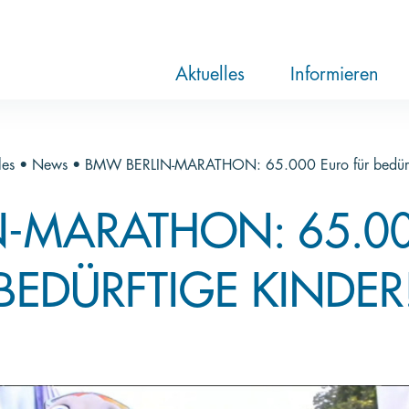
RTL-Spendenmarathon 2025
News
Aktuelle Hilfsprojekte
Über die Stift
Jahresberichte
Paten und Proj
Trauer und Te
Newsletter
Videothek
Aktuelles
Informieren
les
•
News
•
BMW BERLIN-MARATHON: 65.000 Euro für bedürft
N-MARATHON: 65.00
BEDÜRFTIGE KINDER