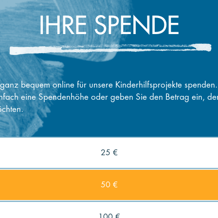
IHRE SPENDE
ganz bequem online für unsere Kinderhilfsprojekte spenden
nfach eine Spendenhöhe oder geben Sie den Betrag ein, de
chten.
25 €
50 €
100 €