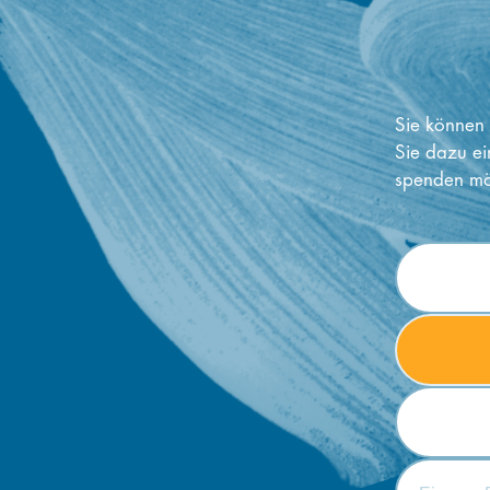
Sie können 
Sie dazu ei
spenden mö