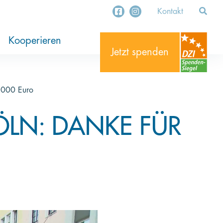
Kontakt
ung
ekte
stament
Organisationen
Unternehmen
Kooperieren
Jetzt spenden
0.000 Euro
ÖLN: DANKE FÜR