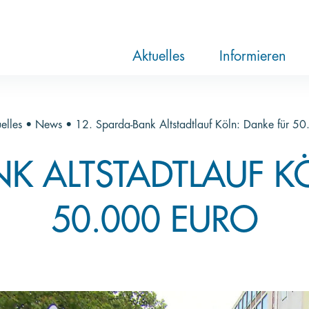
RTL-Spendenmarathon 2025
News
Aktuelle Hilfsprojekte
Über die Stift
Jahresberichte
Paten und Proj
Trauer und Te
Newsletter
Videothek
Aktuelles
Informieren
elles
•
News
•
12. Sparda-Bank Altstadtlauf Köln: Danke für 5
NK ALTSTADTLAUF K
50.000 EURO