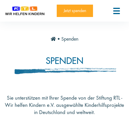
RTL-Spendenmarathon 2025
Kontakt
Jetzt spenden
News
Aktuelle Hilfsprojekte
•
Spenden
Informieren
Über die Stiftung
SPENDEN
Jahresberichte
Paten und Projekte
Trauer und Testament
Sie unterstützen mit Ihrer Spende von der Stiftung RTL -
Newsletter
Wir helfen Kindern e.V. ausgewählte Kinderhilfsprojekte
in Deutschland und weltweit.
Videothek