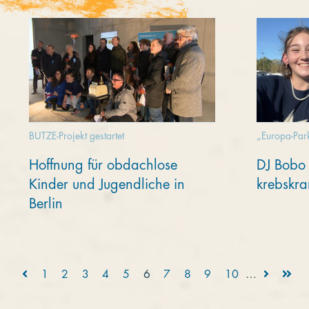
BUTZE-Projekt gestartet
„Europa-Par
Hoffnung für obdachlose
DJ Bobo 
Kinder und Jugendliche in
krebskra
Berlin
1
2
3
4
5
6
7
8
9
10
…