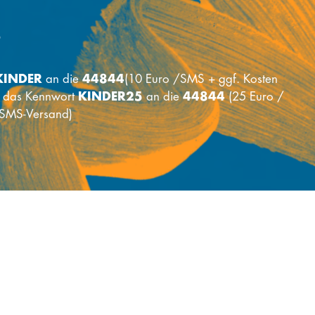
S
KINDER
an die
44844
(10 Euro /SMS + ggf. Kosten
r das Kennwort
KINDER25
an die
44844
(25 Euro /
 SMS-Versand)
Kontakt
Stiftung RTL - Wir helfen Kindern e.V.
Picassoplatz 1
50679 Köln