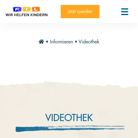
RTL-Spendenmarathon 2025
Kontakt
Jetzt spenden
News
Aktuelle Hilfsprojekte
•
Informieren
•
Videothek
Informieren
Über die Stiftung
Jahresberichte
Paten und Projekte
Trauer und Testament
Newsletter
VIDEOTHEK
Videothek