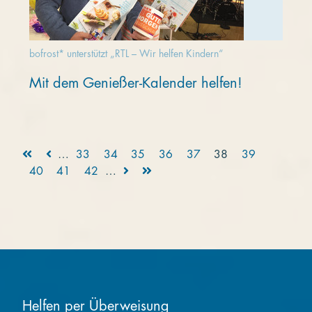
bofrost* unterstützt „RTL – Wir helfen Kindern“
Mit dem Genießer-Kalender helfen!
…
33
34
35
36
37
38
39
40
41
42
…
Helfen per Überweisung