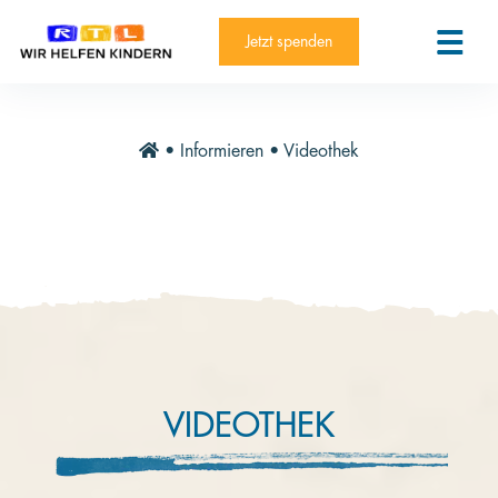
RTL-Spendenmarathon 2025
Kontakt
Jetzt spenden
News
Aktuelle Hilfsprojekte
•
Informieren
•
Videothek
Informieren
Über die Stiftung
Jahresberichte
Paten und Projekte
Trauer und Testament
Newsletter
VIDEOTHEK
Videothek