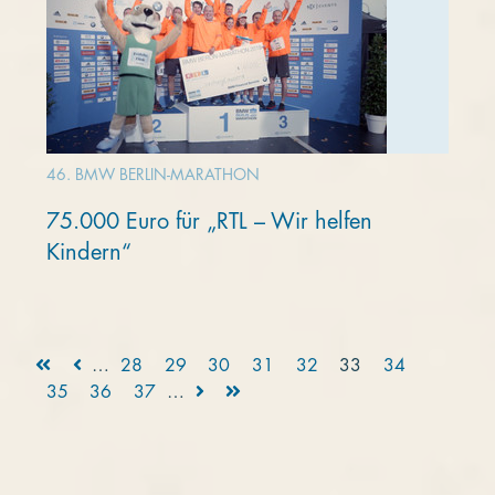
46. BMW BERLIN-MARATHON
75.000 Euro für „RTL – Wir helfen
Kindern“
…
28
29
30
31
32
33
34
35
36
37
…